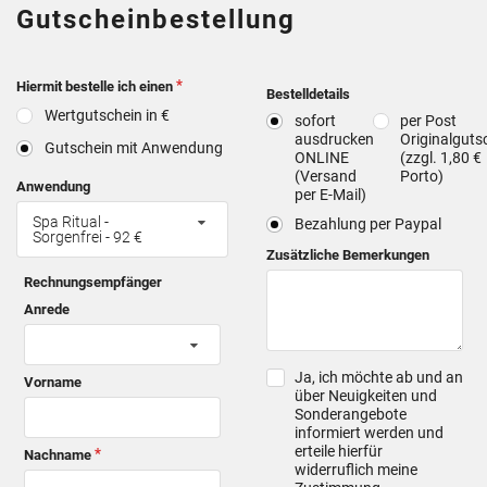
Gutscheinbestellung
Hiermit bestelle ich einen
Bestelldetails
Wertgutschein in €
sofort
per Post
ausdrucken
Originalguts
Gutschein mit Anwendung
ONLINE
(zzgl. 1,80 €
(Versand
Porto)
Anwendung
per E-Mail)
Spa Ritual -
Bezahlung per Paypal
Sorgenfrei - 92 €
Zusätzliche Bemerkungen
Rechnungsempfänger
Anrede
Ja, ich möchte ab und an
Vorname
über Neuigkeiten und
Sonderangebote
informiert werden und
erteile hierfür
Nachname
widerruflich meine