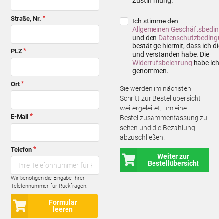
Zustimmung.
Straße, Nr.
Ich stimme den
Allgemeinen Geschäftsbedi
und den
Datenschutzbeding
bestätige hiermit, dass ich d
PLZ
und verstanden habe. Die
Widerrufsbelehrung
habe ich
genommen.
Ort
Sie werden im nächsten
Schritt zur Bestellübersicht
weitergeleitet, um eine
E-Mail
Bestellzusammenfassung zu
sehen und die Bezahlung
abzuschließen.
Telefon
Weiter zur
Bestellübersicht
Wir benötigen die Eingabe Ihrer
Telefonnummer für Rückfragen.
Formular
leeren