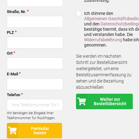
Zustimmung.
Straße, Nr.
Ich stimme den
Allgemeinen Geschäftsbedi
und den
Datenschutzbeding
bestätige hiermit, dass ich d
PLZ
und verstanden habe. Die
Widerrufsbelehrung
habe ich
genommen.
Ort
Sie werden im nächsten
Schritt zur Bestellübersicht
weitergeleitet, um eine
E-Mail
Bestellzusammenfassung zu
sehen und die Bezahlung
abzuschließen.
Telefon
Weiter zur
Bestellübersicht
Wir benötigen die Eingabe Ihrer
Telefonnummer für Rückfragen.
Formular
leeren