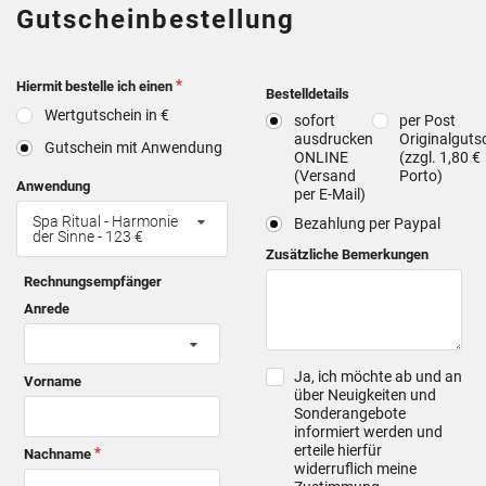
Gutscheinbestellung
Hiermit bestelle ich einen
Bestelldetails
Wertgutschein in €
sofort
per Post
ausdrucken
Originalguts
Gutschein mit Anwendung
ONLINE
(zzgl. 1,80 €
(Versand
Porto)
Anwendung
per E-Mail)
Spa Ritual - Harmonie
Bezahlung per Paypal
der Sinne - 123 €
Zusätzliche Bemerkungen
Rechnungsempfänger
Anrede
Ja, ich möchte ab und an
Vorname
über Neuigkeiten und
Sonderangebote
informiert werden und
erteile hierfür
Nachname
widerruflich meine