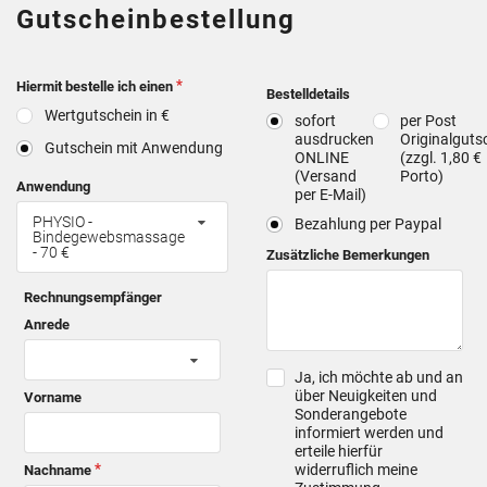
Gutscheinbestellung
Hiermit bestelle ich einen
Bestelldetails
Wertgutschein in €
sofort
per Post
ausdrucken
Originalguts
Gutschein mit Anwendung
ONLINE
(zzgl. 1,80 €
(Versand
Porto)
Anwendung
per E-Mail)
PHYSIO -
Bezahlung per Paypal
Bindegewebsmassage
- 70 €
Zusätzliche Bemerkungen
Rechnungsempfänger
Anrede
Ja, ich möchte ab und an
über Neuigkeiten und
Vorname
Sonderangebote
informiert werden und
erteile hierfür
widerruflich meine
Nachname