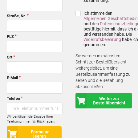
Zustimmung.
Ich stimme den
Straße, Nr.
Allgemeinen Geschäftsbedi
und den
Datenschutzbeding
bestätige hiermit, dass ich d
und verstanden habe. Die
PLZ
Widerrufsbelehrung
habe ich
genommen.
Sie werden im nächsten
Ort
Schritt zur Bestellübersicht
weitergeleitet, um eine
Bestellzusammenfassung zu
E-Mail
sehen und die Bezahlung
abzuschließen.
Weiter zur
Telefon
Bestellübersicht
Wir benötigen die Eingabe Ihrer
Telefonnummer für Rückfragen.
Formular
leeren