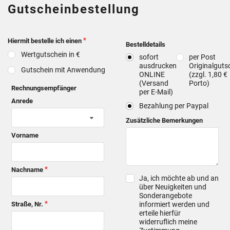
Gutscheinbestellung
Hiermit bestelle ich einen
Bestelldetails
Wertgutschein in €
sofort
per Post
ausdrucken
Originalguts
Gutschein mit Anwendung
ONLINE
(zzgl. 1,80 €
(Versand
Porto)
Rechnungsempfänger
per E-Mail)
Anrede
Bezahlung per Paypal
Zusätzliche Bemerkungen
Vorname
Nachname
Ja, ich möchte ab und an
über Neuigkeiten und
Sonderangebote
informiert werden und
Straße, Nr.
erteile hierfür
widerruflich meine