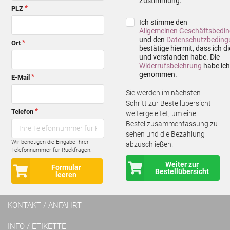
Zustimmung.
PLZ
Ich stimme den
Allgemeinen Geschäftsbedi
und den
Datenschutzbeding
Ort
bestätige hiermit, dass ich d
und verstanden habe. Die
Widerrufsbelehrung
habe ich
genommen.
E-Mail
Sie werden im nächsten
Schritt zur Bestellübersicht
Telefon
weitergeleitet, um eine
Bestellzusammenfassung zu
sehen und die Bezahlung
Wir benötigen die Eingabe Ihrer
abzuschließen.
Telefonnummer für Rückfragen.
Weiter zur
Formular
Bestellübersicht
leeren
KONTAKT / ANFAHRT
INFO / ETIKETTE