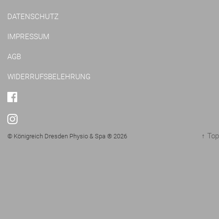
DATENSCHUTZ
IMPRESSUM
AGB
WIDERRUFSBELEHRUNG
FACEBOOK
INSTAGRAM
↑ Top
© Königreich Dresden Physio & Spa ® 2026